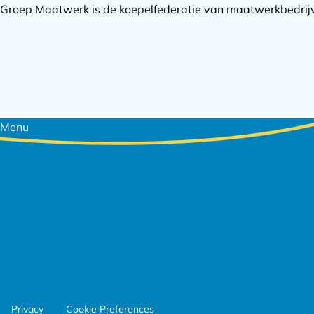
Groep Maatwerk is de koepelfederatie van maatwerkbedrijve
Footer
Menu
navigatie
Footer
Privacy
Cookie Preferences