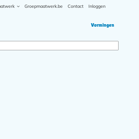
aatwerk
Groepmaatwerk.be
Contact
Inloggen
Zoek
Hoofd
Vormingen
navigati