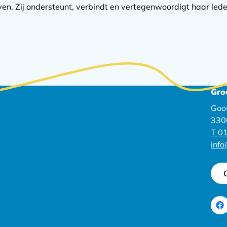
n. Zij ondersteunt, verbindt en vertegenwoordigt haar lede
Gro
Goo
330
T 01
inf
Ga