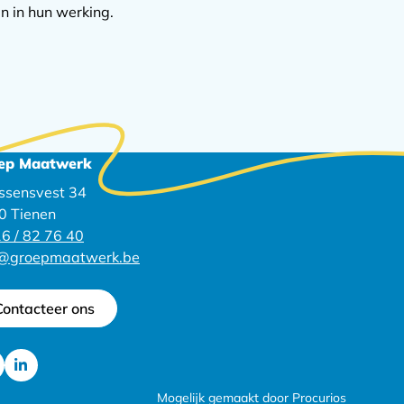
n in hun werking.
ep Maatwerk
ssensvest 34
0 Tienen
6 / 82 76 40
o@groepmaatwerk.be
Contacteer ons
Ga
Mogelijk gemaakt door Procurios