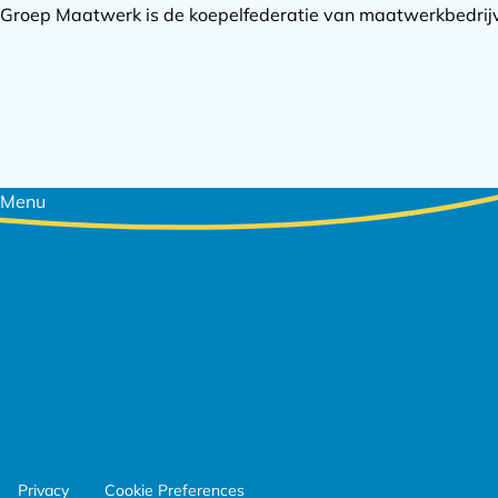
Groep Maatwerk is de koepelfederatie van maatwerkbedrijve
Footer
Menu
navigatie
Footer
Privacy
Cookie Preferences