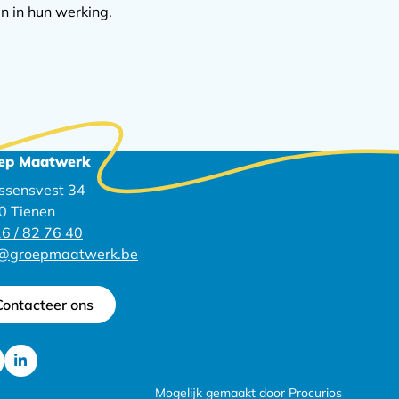
n in hun werking.
ep Maatwerk
ssensvest 34
0 Tienen
6 / 82 76 40
o@groepmaatwerk.be
Contacteer ons
Ga
Mogelijk gemaakt door Procurios