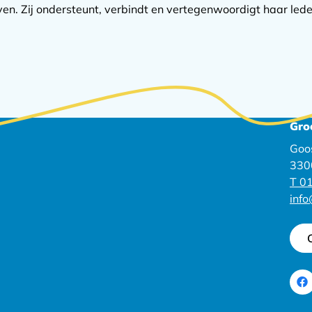
n. Zij ondersteunt, verbindt en vertegenwoordigt haar lede
Gro
Goo
330
T 01
inf
Ga