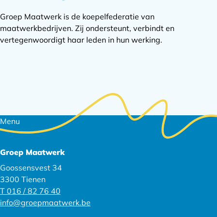
Groep Maatwerk is de koepelfederatie van
maatwerkbedrijven. Zij ondersteunt, verbindt en
vertegenwoordigt haar leden in hun werking.
Footer
Menu
navigatie
Groep Maatwerk
Goossensvest 34
3300 Tienen
T 016 / 82 76 40
info@groepmaatwerk.be