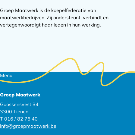
Groep Maatwerk is de koepelfederatie van
maatwerkbedrijven. Zij ondersteunt, verbindt en
vertegenwoordigt haar leden in hun werking.
Footer
Menu
navigatie
Groep Maatwerk
Goossensvest 34
3300 Tienen
T 016 / 82 76 40
info@groepmaatwerk.be