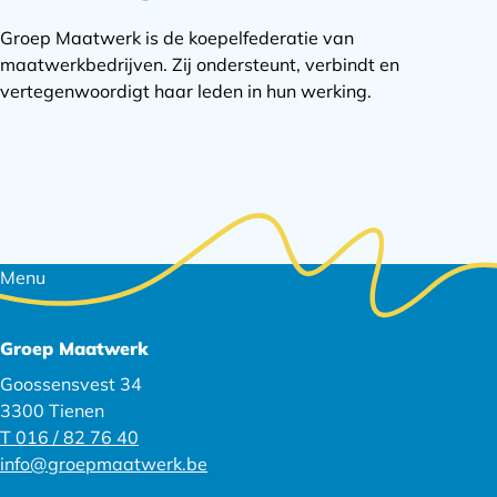
Groep Maatwerk is de koepelfederatie van
maatwerkbedrijven. Zij ondersteunt, verbindt en
vertegenwoordigt haar leden in hun werking.
Footer
Menu
navigatie
Groep Maatwerk
Goossensvest 34
3300 Tienen
T 016 / 82 76 40
info@groepmaatwerk.be