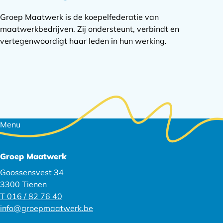
Groep Maatwerk is de koepelfederatie van
maatwerkbedrijven. Zij ondersteunt, verbindt en
vertegenwoordigt haar leden in hun werking.
Footer
Menu
navigatie
Groep Maatwerk
Goossensvest 34
3300 Tienen
T 016 / 82 76 40
info@groepmaatwerk.be