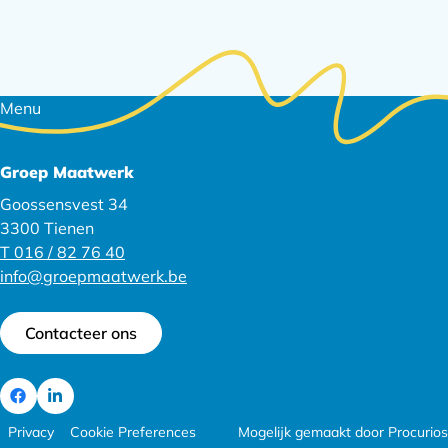
Footer
Menu
navigatie
Groep Maatwerk
Goossensvest 34
3300 Tienen
T 016 / 82 76 40
info@groepmaatwerk.be
Contacteer ons
Ga
Footer
Ga
Privacy
Cookie Preferences
Mogelijk gemaakt door Procurios