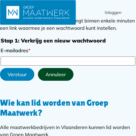
Inloggen
Ope
Zoek
Voer je e-mailadres in en je ontvangt binnen enkele minuten
men
een link waarmee je een wachtwoord kunt instellen.
Stap 1: Verkrijg een nieuw wachtwoord
E-mailadres
*
Verstuur
Annuleer
Wie kan lid worden van Groep
Subnavigatie
Maatwerk?
Alle maatwerkbedrijven in Vlaanderen kunnen lid worden
van Groep Maatwerk.