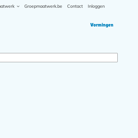
aatwerk
Groepmaatwerk.be
Contact
Inloggen
Zoek
Hoofd
Vormingen
navigati