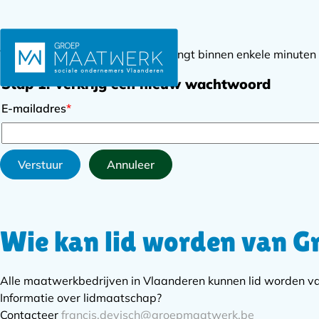
Voer je e-mailadres in en je ontvangt binnen enkele minuten
Stap 1: Verkrijg een nieuw wachtwoord
E-mailadres
*
Verstuur
Annuleer
Wie kan lid worden van 
Subnavigatie
Alle maatwerkbedrijven in Vlaanderen kunnen lid worden 
Informatie over lidmaatschap?
Contacteer
francis.devisch@groepmaatwerk.be