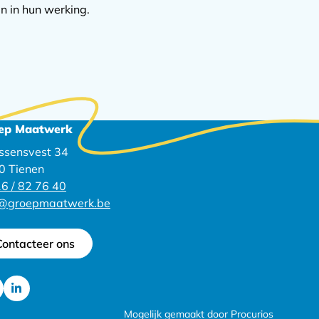
n in hun werking.
ep Maatwerk
ssensvest 34
0 Tienen
6 / 82 76 40
o@groepmaatwerk.be
Contacteer ons
Ga
Mogelijk gemaakt door Procurios