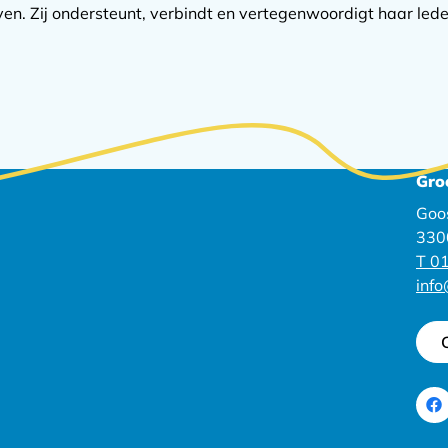
n. Zij ondersteunt, verbindt en vertegenwoordigt haar lede
Gro
Goo
330
T 01
inf
Ga