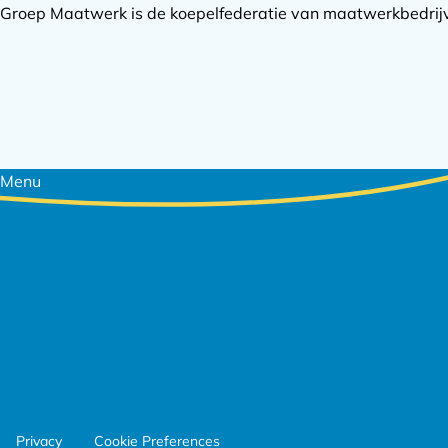
Groep Maatwerk is de koepelfederatie van maatwerkbedrijve
Footer
Menu
navigatie
Footer
Privacy
Cookie Preferences