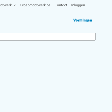
aatwerk
Groepmaatwerk.be
Contact
Inloggen
Zoek
Hoofd
Vormingen
navigati