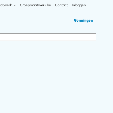
aatwerk
Groepmaatwerk.be
Contact
Inloggen
Zoek
Hoofd
Vormingen
navigati