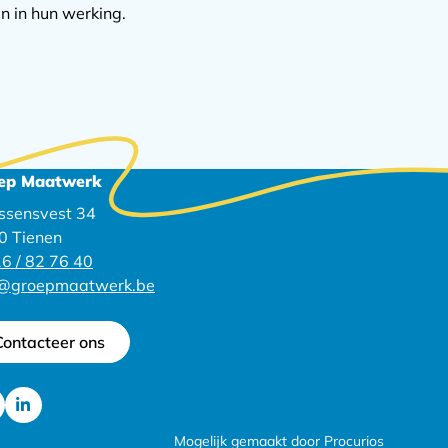
n in hun werking.
ep Maatwerk
ssensvest 34
0 Tienen
6 / 82 76 40
o@groepmaatwerk.be
Contacteer ons
Ga
Mogelijk gemaakt door Procurios