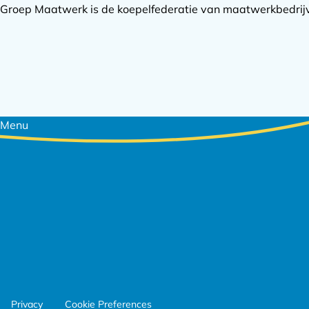
Groep Maatwerk is de koepelfederatie van maatwerkbedrijve
Footer
Menu
navigatie
Footer
Privacy
Cookie Preferences