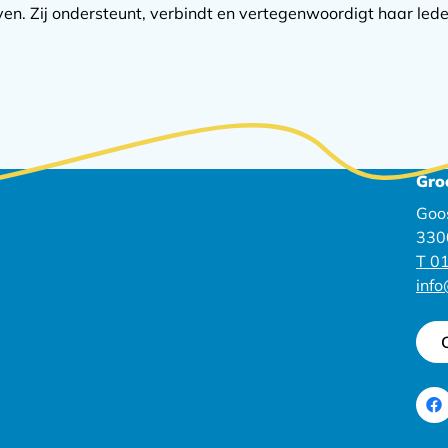
n. Zij ondersteunt, verbindt en vertegenwoordigt haar lede
Gro
Goo
330
T 01
inf
Ga