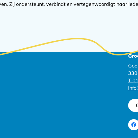
n. Zij ondersteunt, verbindt en vertegenwoordigt haar lede
Gro
Goo
330
T 01
inf
Ga