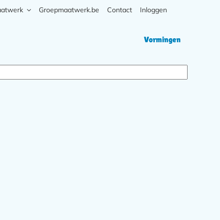
aatwerk
Groepmaatwerk.be
Contact
Inloggen
Zoek
Hoofd
Vormingen
navigati