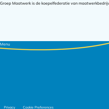
Groep Maatwerk is de koepelfederatie van maatwerkbedrijve
Footer
Menu
navigatie
Footer
Privacy
Cookie Preferences