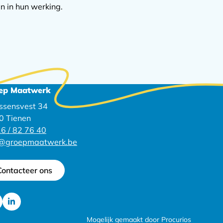
n in hun werking.
ep Maatwerk
ssensvest 34
0 Tienen
6 / 82 76 40
o@groepmaatwerk.be
Contacteer ons
Ga
Mogelijk gemaakt door Procurios