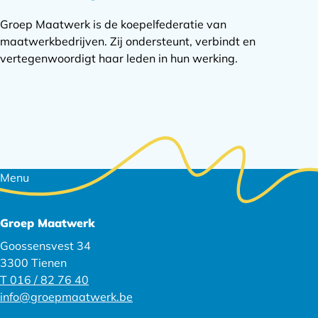
Groep Maatwerk is de koepelfederatie van
maatwerkbedrijven. Zij ondersteunt, verbindt en
vertegenwoordigt haar leden in hun werking.
Footer
Menu
navigatie
Groep Maatwerk
Goossensvest 34
3300 Tienen
T 016 / 82 76 40
info@groepmaatwerk.be