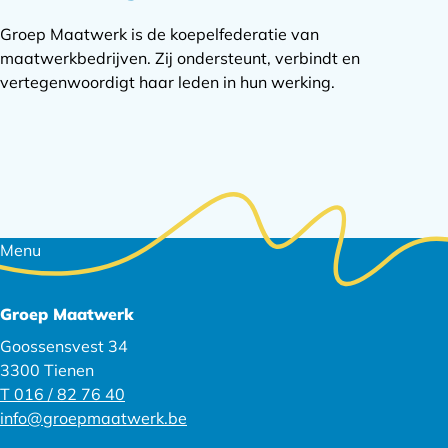
Groep Maatwerk is de koepelfederatie van
maatwerkbedrijven. Zij ondersteunt, verbindt en
vertegenwoordigt haar leden in hun werking.
Footer
Menu
navigatie
Groep Maatwerk
Goossensvest 34
3300 Tienen
T 016 / 82 76 40
info@groepmaatwerk.be