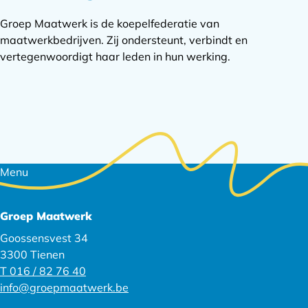
Groep Maatwerk is de koepelfederatie van
maatwerkbedrijven. Zij ondersteunt, verbindt en
vertegenwoordigt haar leden in hun werking.
Footer
Menu
navigatie
Groep Maatwerk
Goossensvest 34
3300 Tienen
T 016 / 82 76 40
info@groepmaatwerk.be