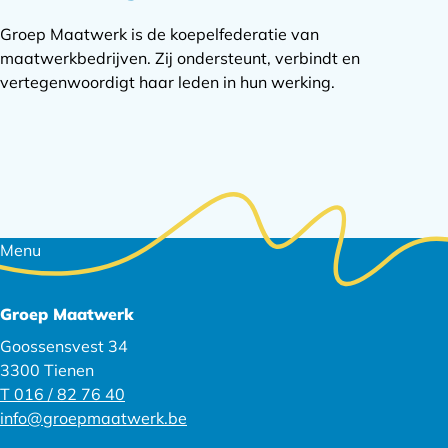
Groep Maatwerk is de koepelfederatie van
maatwerkbedrijven. Zij ondersteunt, verbindt en
vertegenwoordigt haar leden in hun werking.
Footer
Menu
navigatie
Groep Maatwerk
Goossensvest 34
3300 Tienen
T 016 / 82 76 40
info@groepmaatwerk.be