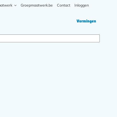
aatwerk
Groepmaatwerk.be
Contact
Inloggen
Zoek
Hoofd
Vormingen
navigati