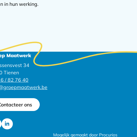
n in hun werking.
ep Maatwerk
ssensvest 34
0 Tienen
6 / 82 76 40
o@groepmaatwerk.be
Contacteer ons
Ga
Mogelijk gemaakt door Procurios