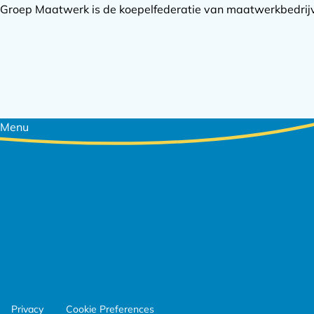
Groep Maatwerk is de koepelfederatie van maatwerkbedrijve
Footer
Menu
navigatie
Footer
Privacy
Cookie Preferences