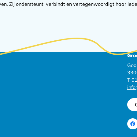
n. Zij ondersteunt, verbindt en vertegenwoordigt haar lede
Gro
Goo
330
T 01
inf
Ga