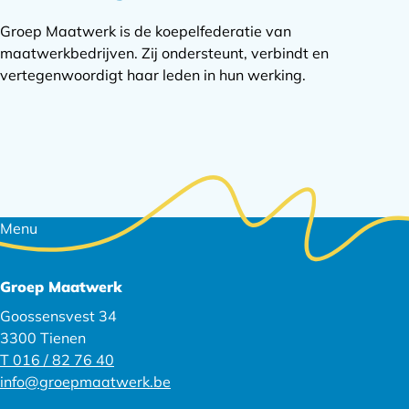
Groep Maatwerk is de koepelfederatie van
maatwerkbedrijven. Zij ondersteunt, verbindt en
vertegenwoordigt haar leden in hun werking.
Footer
Menu
navigatie
Groep Maatwerk
Goossensvest 34
3300 Tienen
T 016 / 82 76 40
info@groepmaatwerk.be