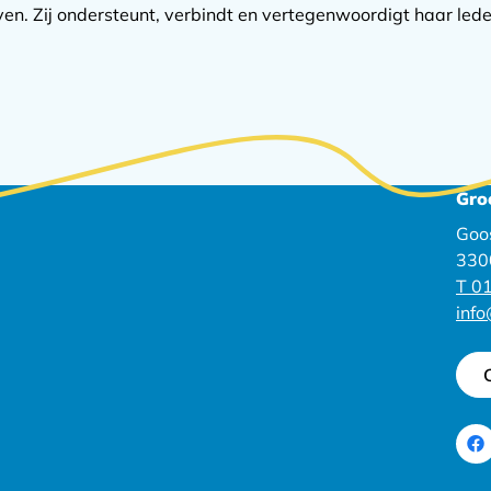
n. Zij ondersteunt, verbindt en vertegenwoordigt haar lede
Gro
Goo
330
T 01
inf
Ga