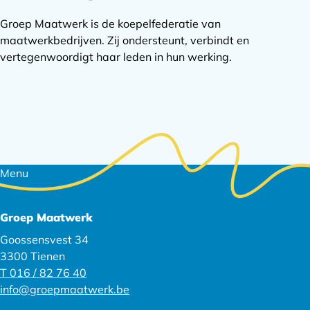
Groep Maatwerk is de koepelfederatie van
maatwerkbedrijven. Zij ondersteunt, verbindt en
vertegenwoordigt haar leden in hun werking.
Footer
Menu
navigatie
Groep Maatwerk
Goossensvest 34
3300 Tienen
T 016 / 82 76 40
info@groepmaatwerk.be