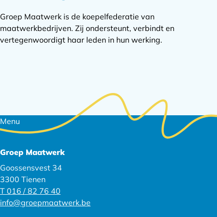
Groep Maatwerk is de koepelfederatie van
maatwerkbedrijven. Zij ondersteunt, verbindt en
vertegenwoordigt haar leden in hun werking.
Footer
Menu
navigatie
Groep Maatwerk
Goossensvest 34
3300 Tienen
T 016 / 82 76 40
info@groepmaatwerk.be