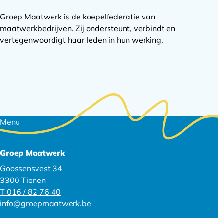
Groep Maatwerk is de koepelfederatie van
maatwerkbedrijven. Zij ondersteunt, verbindt en
vertegenwoordigt haar leden in hun werking.
Footer
Menu
navigatie
Groep Maatwerk
Goossensvest 34
3300 Tienen
T 016 / 82 76 40
info@groepmaatwerk.be