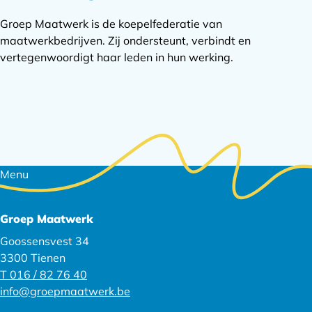
Groep Maatwerk is de koepelfederatie van
maatwerkbedrijven. Zij ondersteunt, verbindt en
vertegenwoordigt haar leden in hun werking.
Footer
Menu
navigatie
Groep Maatwerk
Goossensvest 34
3300 Tienen
T 016 / 82 76 40
info@groepmaatwerk.be