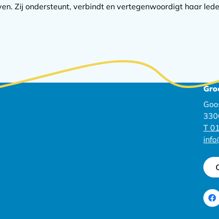
n. Zij ondersteunt, verbindt en vertegenwoordigt haar lede
Gro
Goo
330
T 01
inf
Ga