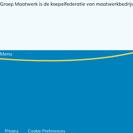
Groep Maatwerk is de koepelfederatie van maatwerkbedrijve
Footer
Menu
navigatie
Footer
Privacy
Cookie Preferences