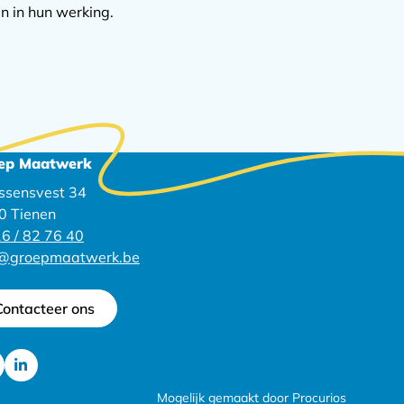
n in hun werking.
ep Maatwerk
ssensvest 34
0 Tienen
6 / 82 76 40
o@groepmaatwerk.be
Contacteer ons
Ga
Mogelijk gemaakt door Procurios