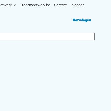
aatwerk
Groepmaatwerk.be
Contact
Inloggen
Zoek
Hoofd
Vormingen
navigati