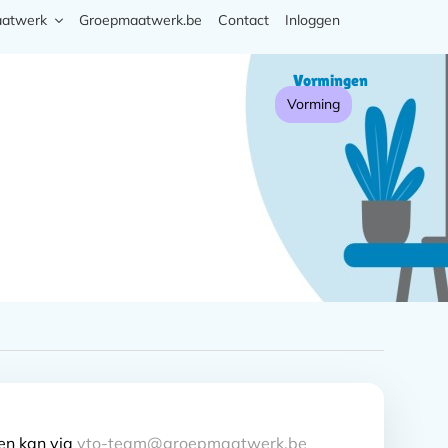
aatwerk
Groepmaatwerk.be
Contact
Inloggen
Zoek
Hoofd
Vormingen
navigati
Vorming
ven kan via
vto-team@groepmaatwerk.be