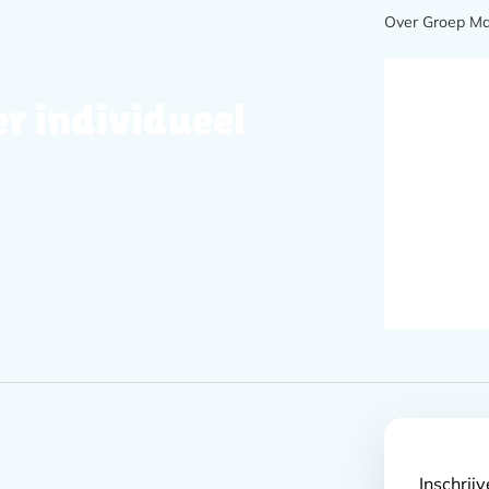
Meta
Over Groep M
navigatie
r individueel
Inschrij