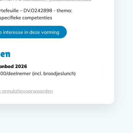
tefeuille – DV.O242898 - thema:
pecifieke competenties
b interesse in deze vorming
zen
anbod 2026
00/deelnemer (incl. broodjeslunch)
rwaarden
de annulatievoorwaarden