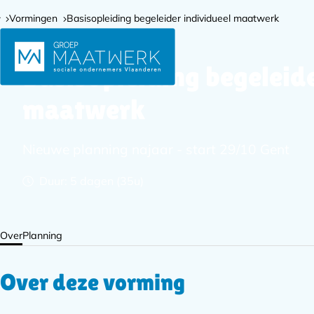
Vormingen
Basisopleiding begeleider individueel maatwerk
Basisopleiding begeleide
maatwerk
Nieuwe planning najaar - start 29/10 Gent
Duur: 5 dagen (35u)
Over
Planning
Over deze vorming