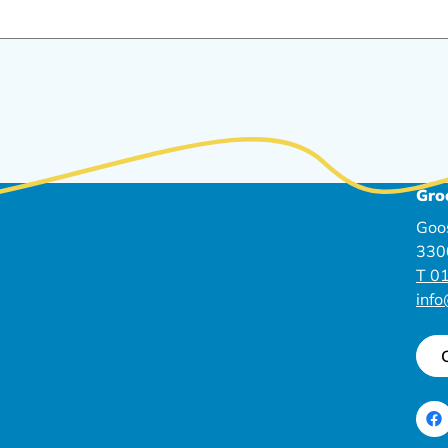
Gro
Goo
330
T 01
inf