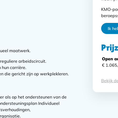
KMO-por
beroepss
Ik he
Prij
idueel maatwerk.
Open a
eguliere arbeidscircuit.
€ 1.065,
hun carrière.
n die gericht zijn op werkplekleren.
Voo
Bekijk 
r als op het ondersteunen van de
ondersteuningsplan Individueel
dsverhoudingen,
ganisatie.