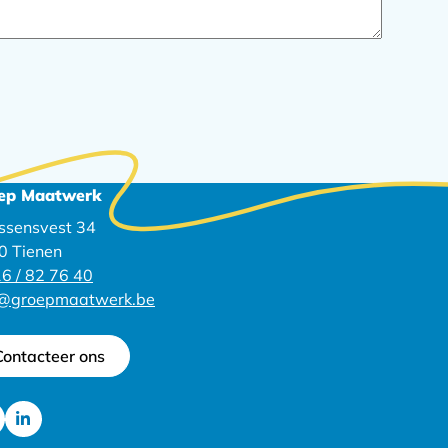
ep Maatwerk
ssensvest 34
0 Tienen
6 / 82 76 40
o@groepmaatwerk.be
Contacteer ons